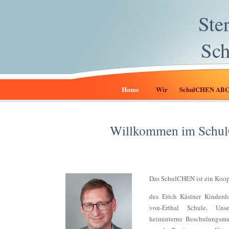
Ste
Sc
Home
Wir
SchulCHEN AB
Willkommen im Sch
Das SchulCHEN ist ein Koop
des Erich Kästner Kinderd
von-Erthal Schule. Un
heiminterne Beschulungsma