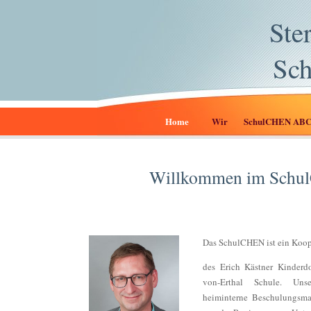
Ste
Sc
Home
Wir
SchulCHEN AB
Willkommen im Sch
Das SchulCHEN ist ein Koop
des Erich Kästner Kinderd
von-Erthal Schule. Un
heiminterne Beschulungsma